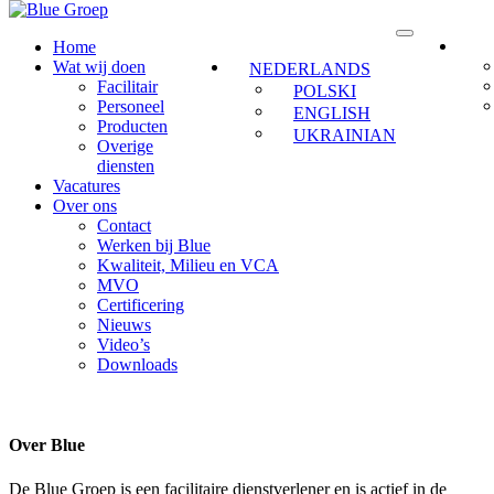
Home
Wat wij doen
NEDERLANDS
Facilitair
POLSKI
Personeel
ENGLISH
Producten
UKRAINIAN
Overige
diensten
Vacatures
Over ons
Contact
Werken bij Blue
Kwaliteit, Milieu en VCA
MVO
Certificering
Nieuws
Video’s
Downloads
Over Blue
De Blue Groep is een facilitaire dienstverlener en is actief in de