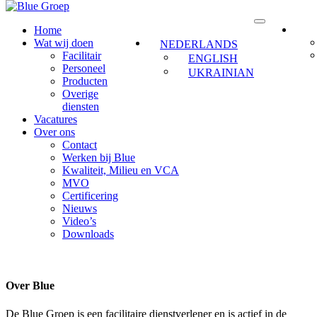
Home
Wat wij doen
NEDERLANDS
Facilitair
ENGLISH
Personeel
UKRAINIAN
Producten
Overige
diensten
Vacatures
Over ons
Contact
Werken bij Blue
Kwaliteit, Milieu en VCA
MVO
Certificering
Nieuws
Video’s
Downloads
Over Blue
De Blue Groep is een facilitaire dienstverlener en is actief in de