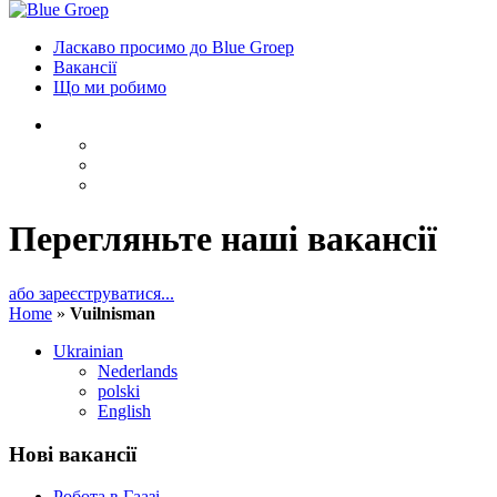
Ласкаво просимо до Blue Groep
Вакансії
Що ми робимо
Перегляньте наші вакансії
або зареєструватися...
Home
»
Vuilnisman
Ukrainian
Nederlands
polski
English
Нові вакансії
Робота в Гаазі